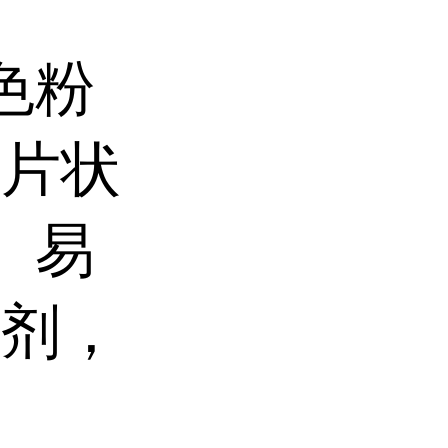
色粉
明片状
。易
溶剂，