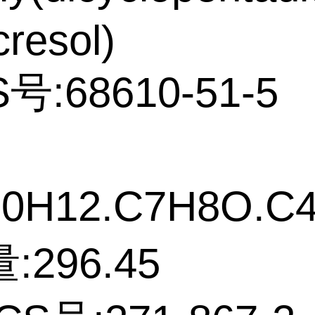
cresol)
号:68610-51-5
0H12.C7H8O.C
:296.45