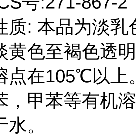
CS号:271-867-2
性质: 本品为淡乳
淡黄色至褐色透
熔点在105℃以上
苯，甲苯等有机
于水。