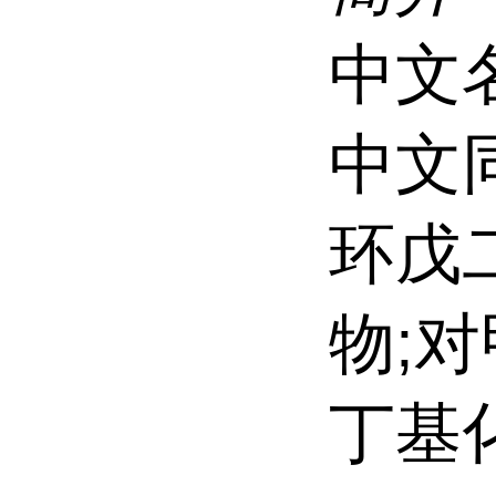
中文
中文同
环戊
物;
丁基