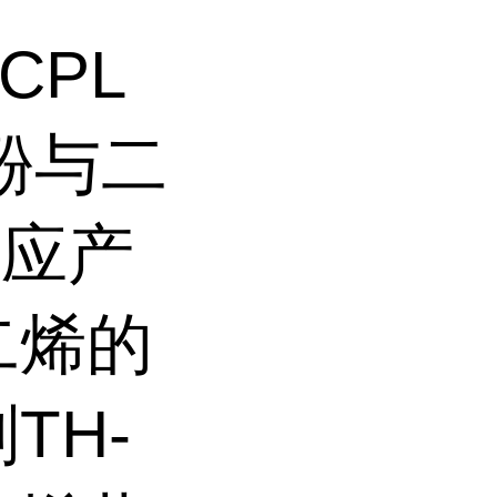
-CPL
苯酚与二
反应产
二烯的
TH-