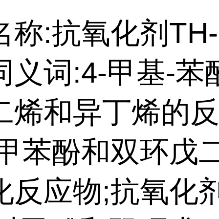
名称:
抗氧化剂
TH
义词:4-甲基-
二烯和异丁烯的
对甲苯酚和双环戊
化反应物;抗氧化剂