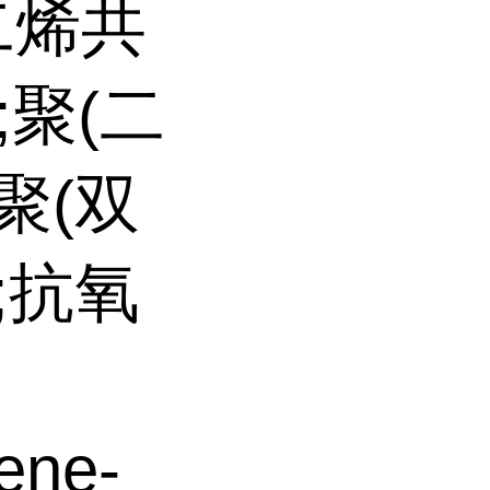
二烯共
;聚(二
聚(双
;抗氧
ene-