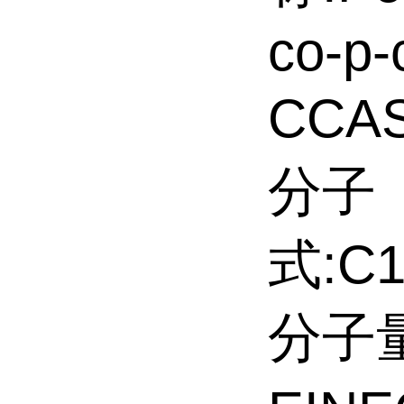
co-p-
CCAS
分子
式:C1
分子量