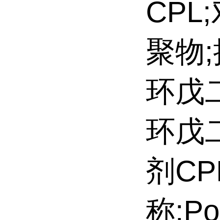
CP
聚物;
环戊二
环戊二
剂C
称:Pol