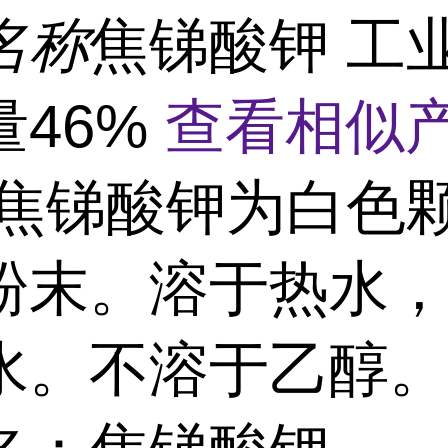
名称
焦锑酸钾 工
量46%
查看相似产
焦锑酸钾为白色
粉末。溶于热水
水。不溶于乙醇