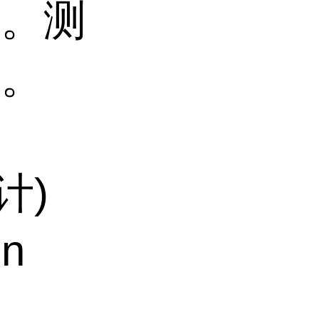
子。测
物。
计)
on