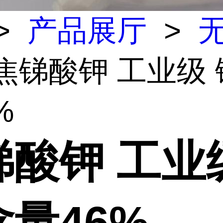
>
产品展厅
>
 焦锑酸钾 工业级
%
锑酸钾 工业
量46%