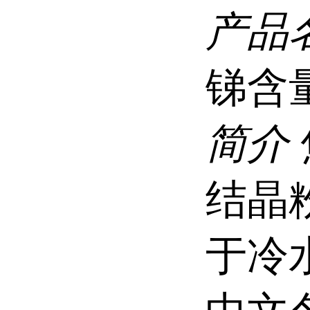
产品
锑含
简介
结晶
于冷