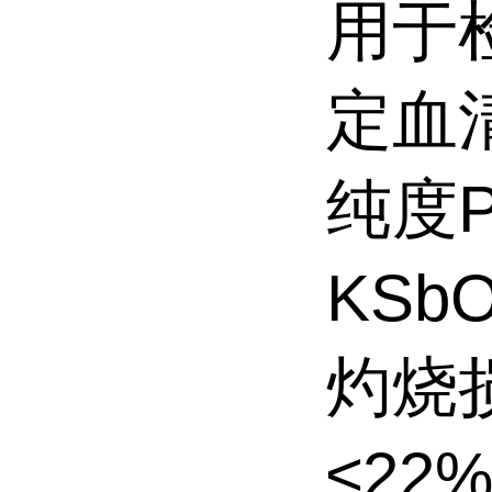
用于
定血
纯度Pu
KSb
灼烧损失
≤22%