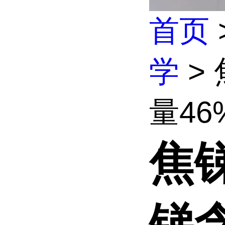
首页
学
>
量46
焦
锑含