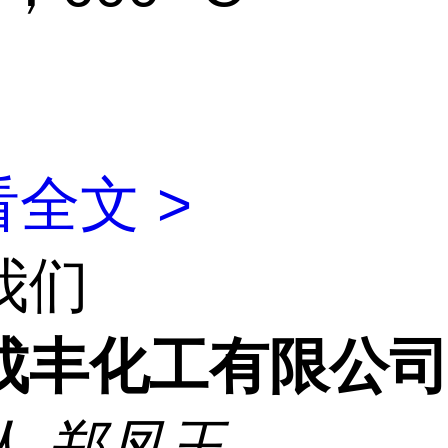
全文 >
我们
成丰化工有限公
人
郑凤玉