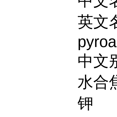
中文
英文名:
pyroa
中文别
水合
钾