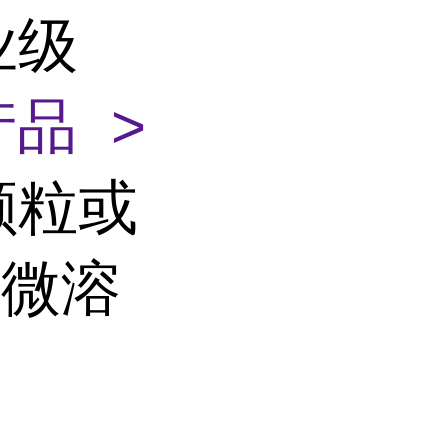
业级
品 >
颗粒或
，微溶
。