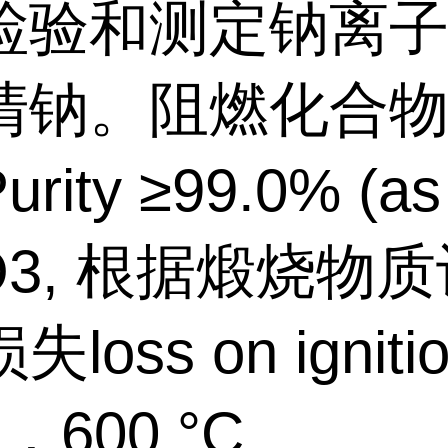
检验和测定钠离
清钠。阻燃化合
rity ≥99.0% (as
O3, 根据煅烧物质
loss on igniti
，600 °C