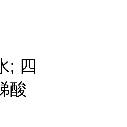
; 四
锑酸