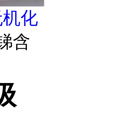
无机化
 锑含
级