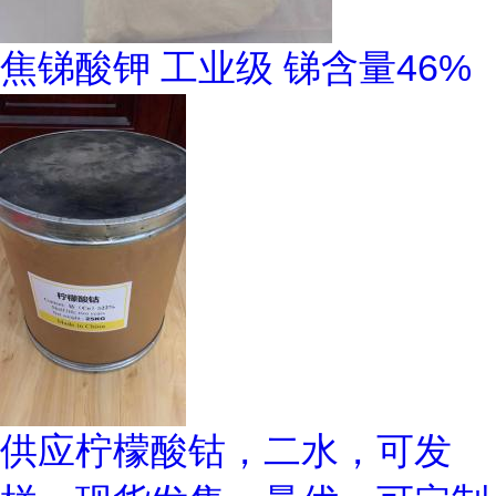
焦锑酸钾 工业级 锑含量46%
供应柠檬酸钴，二水，可发