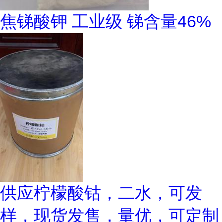
焦锑酸钾 工业级 锑含量46%
供应柠檬酸钴，二水，可发
样，现货发售，量优，可定制