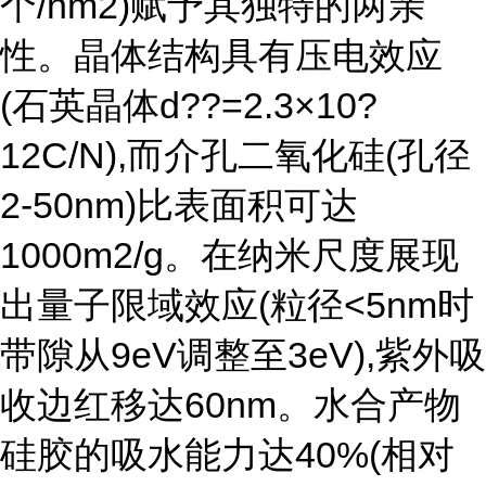
个/nm2)赋予其独特的两亲
性。晶体结构具有压电效应
(石英晶体d??=2.3×10?
12C/N),而介孔二氧化硅(孔径
2-50nm)比表面积可达
1000m2/g。在纳米尺度展现
出量子限域效应(粒径<5nm时
带隙从9eV调整至3eV),紫外吸
收边红移达60nm。水合产物
硅胶的吸水能力达40%(相对