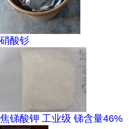
硝酸钐
焦锑酸钾 工业级 锑含量46%