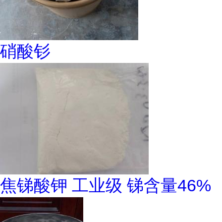
硝酸钐
焦锑酸钾 工业级 锑含量46%