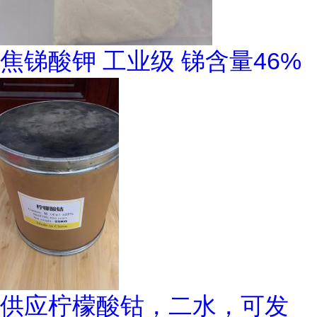
焦锑酸钾 工业级 锑含量46%
供应柠檬酸钴，二水，可发