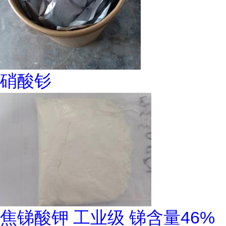
硝酸钐
焦锑酸钾 工业级 锑含量46%