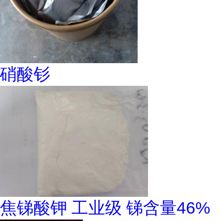
硝酸钐
焦锑酸钾 工业级 锑含量46%