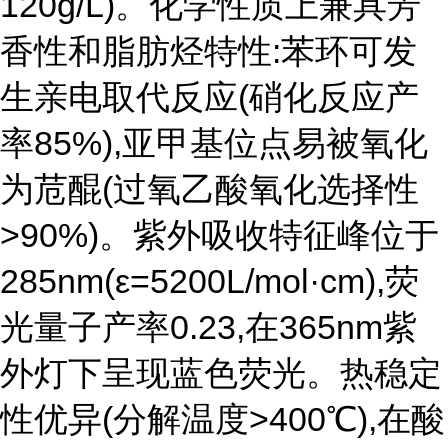
120g/L)。化学性质上兼具芳
香性和脂肪烃特性:苯环可发
生亲电取代反应(硝化反应产
率85%),亚甲基位点易被氧化
为苊醌(过氧乙酸氧化选择性
>90%)。紫外吸收特征峰位于
285nm(ε=5200L/mol·cm),荧
光量子产率0.23,在365nm紫
外灯下呈现蓝色荧光。热稳定
性优异(分解温度>400℃),在酸