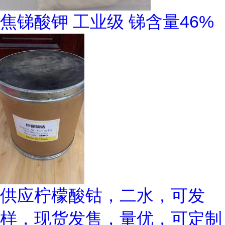
焦锑酸钾 工业级 锑含量46%
供应柠檬酸钴，二水，可发
样，现货发售，量优，可定制