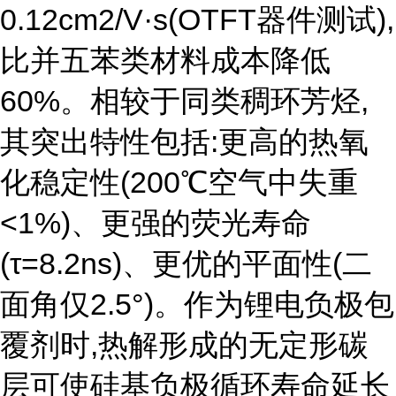
0.12cm2/V·s(OTFT器件测试),
比并五苯类材料成本降低
60%。相较于同类稠环芳烃,
其突出特性包括:更高的热氧
化稳定性(200℃空气中失重
<1%)、更强的荧光寿命
(τ=8.2ns)、更优的平面性(二
面角仅2.5°)。作为锂电负极包
覆剂时,热解形成的无定形碳
层可使硅基负极循环寿命延长