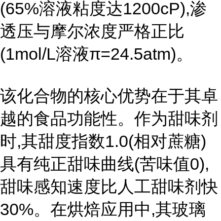
(65%溶液粘度达1200cP),渗
透压与摩尔浓度严格正比
(1mol/L溶液π=24.5atm)。
该化合物的核心优势在于其卓
越的食品功能性。作为甜味剂
时,其甜度指数1.0(相对蔗糖)
具有纯正甜味曲线(苦味值0),
甜味感知速度比人工甜味剂快
30%。在烘焙应用中,其玻璃