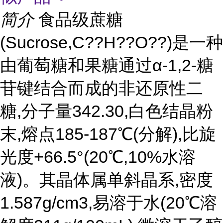
简介
食品级蔗糖
(Sucrose,C??H??O??)是一种
由葡萄糖和果糖通过α-1,2-糖
苷键结合而成的非还原性二
糖,分子量342.30,白色结晶粉
末,熔点185-187℃(分解),比旋
光度+66.5°(20℃,10%水溶
液)。其晶体属单斜晶系,密度
1.587g/cm3,易溶于水(20℃溶