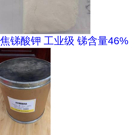
焦锑酸钾 工业级 锑含量46%