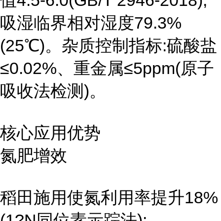
值4.5-6.0(GB/T 2946-2018),
吸湿临界相对湿度79.3%
(25℃)。杂质控制指标:硫酸盐
≤0.02%、重金属≤5ppm(原子
吸收法检测)。
核心应用优势
氮肥增效
稻田施用使氮利用率提升18%
(1?N同位素示踪法);