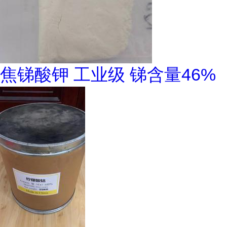
焦锑酸钾 工业级 锑含量46%