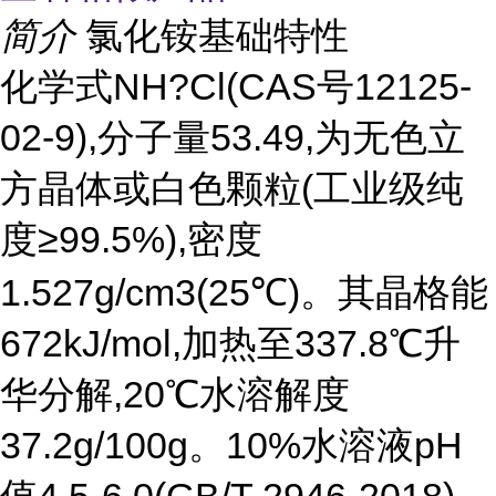
简介
氯化铵基础特性
化学式NH?Cl(CAS号12125-
02-9),分子量53.49,为无色立
方晶体或白色颗粒(工业级纯
度≥99.5%),密度
1.527g/cm3(25℃)。其晶格能
672kJ/mol,加热至337.8℃升
华分解,20℃水溶解度
37.2g/100g。10%水溶液pH