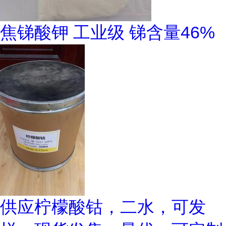
焦锑酸钾 工业级 锑含量46%
供应柠檬酸钴，二水，可发