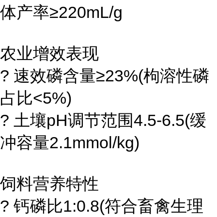
体产率≥220mL/g
农业增效表现
? 速效磷含量≥23%(枸溶性磷
占比<5%)
? 土壤pH调节范围4.5-6.5(缓
冲容量2.1mmol/kg)
饲料营养特性
? 钙磷比1:0.8(符合畜禽生理