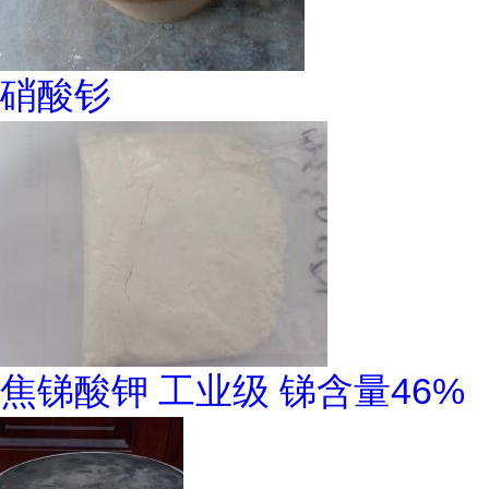
硝酸钐
焦锑酸钾 工业级 锑含量46%