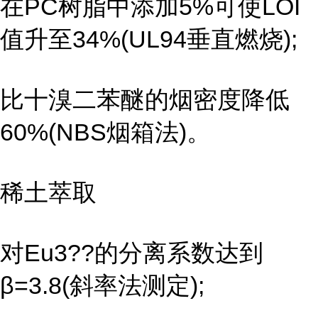
在PC树脂中添加5%可使LOI
值升至34%(UL94垂直燃烧);
比十溴二苯醚的烟密度降低
60%(NBS烟箱法)。
稀土萃取
对Eu3??的分离系数达到
β=3.8(斜率法测定);