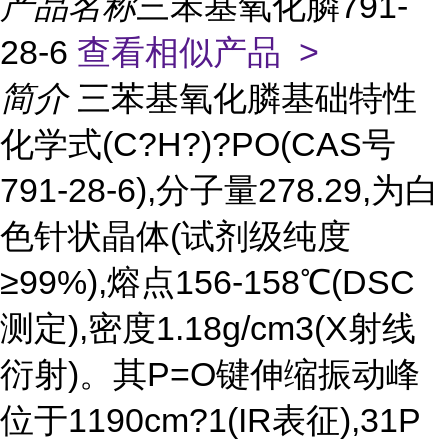
产品名称
三苯基氧化膦791-
28-6
查看相似产品 >
简介
三苯基氧化膦基础特性
化学式(C?H?)?PO(CAS号
791-28-6),分子量278.29,为白
色针状晶体(试剂级纯度
≥99%),熔点156-158℃(DSC
测定),密度1.18g/cm3(X射线
衍射)。其P=O键伸缩振动峰
位于1190cm?1(IR表征),31P