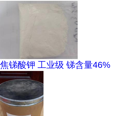
焦锑酸钾 工业级 锑含量46%