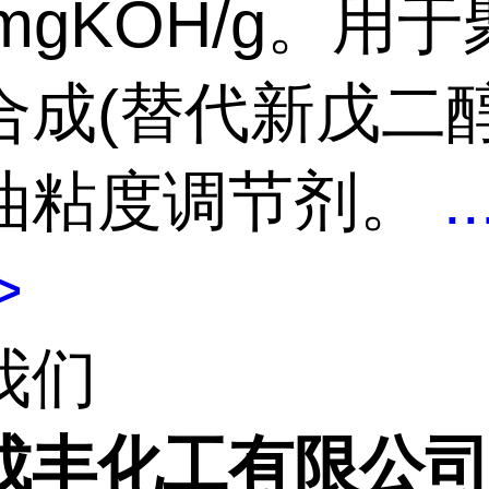
0mgKOH/g。用
合成(替代新戊二醇
油粘度调节剂。
..
>
我们
成丰化工有限公