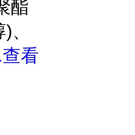
于聚酯
)、
.
查看
司