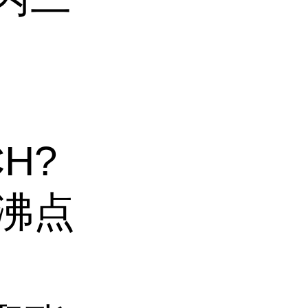
CH?
。沸点