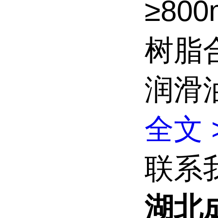
≥80
树脂
润滑
全文 
联系
湖北