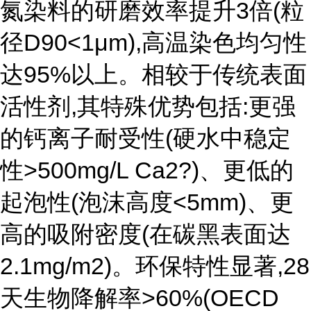
氮染料的研磨效率提升3倍(粒
径D90<1μm),高温染色均匀性
达95%以上。相较于传统表面
活性剂,其特殊优势包括:更强
的钙离子耐受性(硬水中稳定
性>500mg/L Ca2?)、更低的
起泡性(泡沫高度<5mm)、更
高的吸附密度(在碳黑表面达
2.1mg/m2)。环保特性显著,28
天生物降解率>60%(OECD