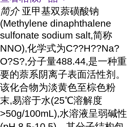
简介
亚甲基双萘磺酸钠
(Methylene dinaphthalene
sulfonate sodium salt,简称
NNO),化学式为C??H??Na?
O?S?,分子量488.44,是一种重
要的萘系阴离子表面活性剂。
该化合物为淡黄色至棕色粉
末,易溶于水(25℃溶解度
>50g/100mL),水溶液呈弱碱性
(pH 8.5-10.5)。其分子结构包