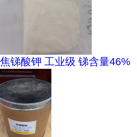
焦锑酸钾 工业级 锑含量46%