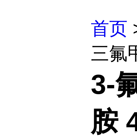
首页
三氟甲基
3-
胺 