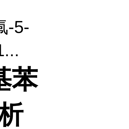
氟-5-
..
基苯
分析