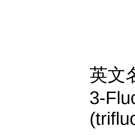
英文
3-Flu
(trifl