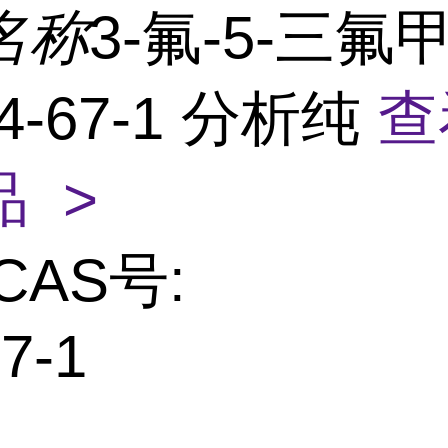
名称
3-氟-5-三氟
54-67-1 分析纯
查
 >
CAS号:
7-1