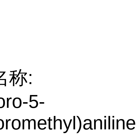
名称:
oro-5-
uoromethyl)aniline