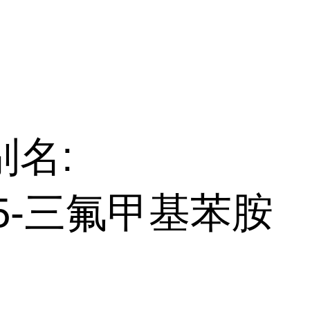
别名:
-5-三氟甲基苯胺