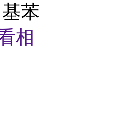
甲基苯
看相