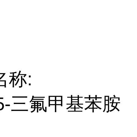
名称:
-5-三氟甲基苯胺