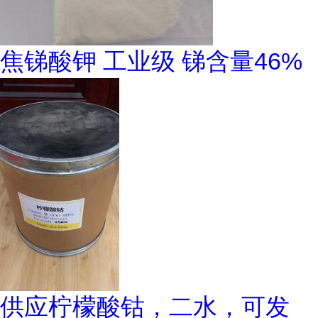
焦锑酸钾 工业级 锑含量46%
供应柠檬酸钴，二水，可发