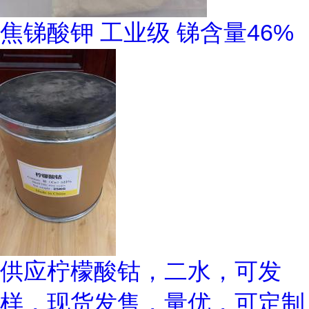
焦锑酸钾 工业级 锑含量46%
供应柠檬酸钴，二水，可发
样，现货发售，量优，可定制