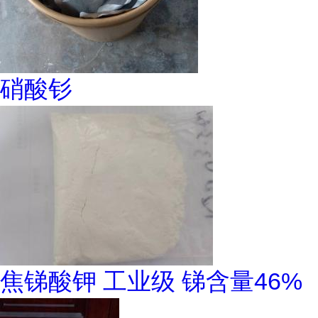
硝酸钐
焦锑酸钾 工业级 锑含量46%